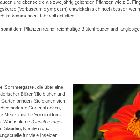
den und ebenso die als zweijährig geltenden Pflanzen wie z.B. Finge
nigskerze (Verbascum olympicum) entwickeln sich noch besser, wen
ch im kommenden Jahr voll entfalten.
 somit dem Pflanzenfreund, reichhaltige Blütenfreuden und langlebige
e 'Sommergäste', die über eine
erischer Blütenfülle blühen und
Garten bringen. Sie eignen sich
schen anderen Gartenpflanzen,
dete Mexikanische Sonnenblume
sse Wachsblume
(Cerinthe major
en Stauden, Kräutern und
ngsquelle für viele Insekten.