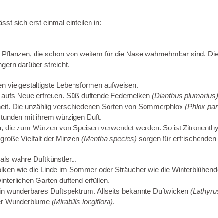
st sich erst einmal einteilen in:
 Pflanzen, die schon von weitem für die Nase wahrnehmbar sind. Die 
gern darüber streicht.
n vielgestaltigste Lebensformen aufweisen.
r aufs Neue erfreuen. Süß duftende Federnelken
(Dianthus plumarius
heit. Die unzählig verschiedenen Sorten von Sommerphlox
(Phlox pan
tunden mit ihrem würzigen Duft.
n, die zum Würzen von Speisen verwendet werden. So ist Zitronent
 große Vielfalt der Minzen
(Mentha species)
sorgen für erfrischenden
als wahre Duftkünstler...
lken wie die Linde im Sommer oder Sträucher wie die Winterblühe
nterlichen Garten duftend erfüllen.
in wunderbares Duftspektrum. Allseits bekannte Duftwicken
(Lathyru
r Wunderblume
(Mirabilis longiflora)
.