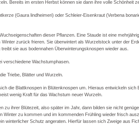
n. Bereits im ersten Herbst können sie dann ihre volle Schönheit z
kerze (Gaura lindheimeri) oder Schleier-Eisenkraut (Verbena bonarien
en Wuchseigenschaften dieser Pflanzen. Eine Staude ist eine mehrjähri
m Winter zurück frieren. Sie überwintert als Wurzelstock unter der Er
ng treibt sie aus bodennahen Überwinterungsknospen wieder aus.
wei verschiedene Wachstumphasen.
ie Triebe, Blätter und Wurzeln.
sich die Blattknospen in Blütenknospen um. Hieraus entwickeln sich
meist wenig Kraft für das Wachstum neuer Wurzeln.
 zu ihrer Blütezeit, also später im Jahr, dann bilden sie nicht genü
ten Winter zu kommen und im kommenden Frühling wieder frisch auszu
ein winterlicher Schutz angeraten. Hierfür lassen sich Zweige aus Fic